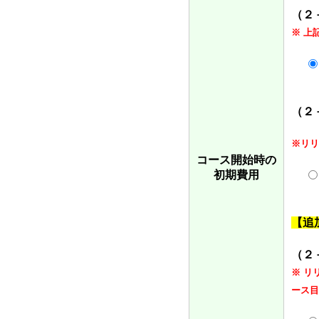
（２
※ 上
（２
※リリ
コース開始時の
初期費用
【追
（２
※ リ
ース目