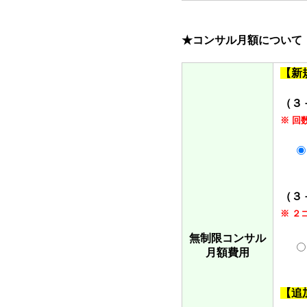
★コンサル月額について
【新
（３
※ 回
（３
※ ２
無制限コンサル
月額費用
【追