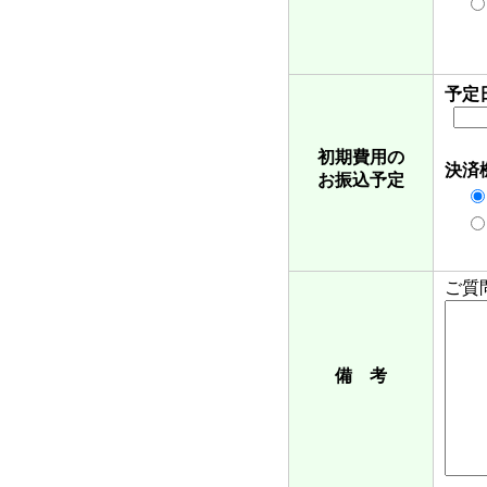
予定
初期費用の
決済
お振込予定
ご質
備 考