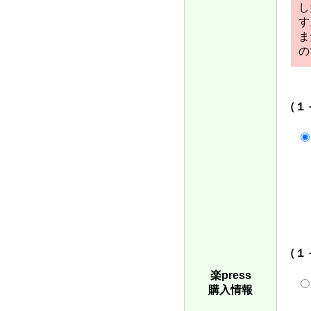
し
す
ま
の
（１
（１
楽press
購入情報