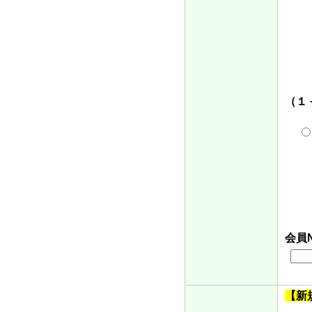
（１
会員
【新