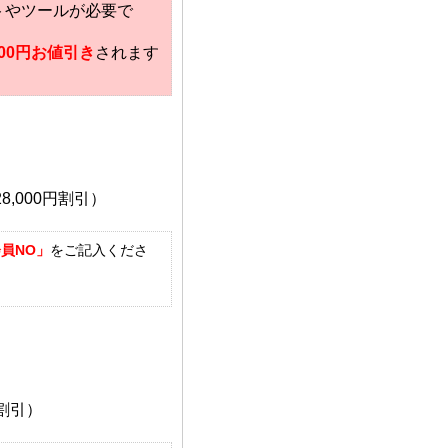
トやツールが必要で
,000円お値引き
されます
,000円割引）
員NO」
をご記入くださ
）
円割引）