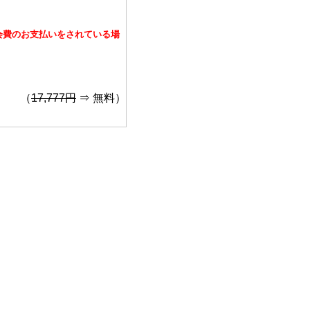
額会費のお支払いをされている場
（
17,777円
⇒ 無料）