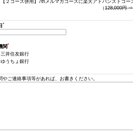
【２コース併用】7thメルマガコースに楽天アドバンスドコー
（
128,000円 ⇒
*
日
*
機関
三井住友銀行
ゆうちょ銀行
問やご連絡事項等があれば、お書きください。