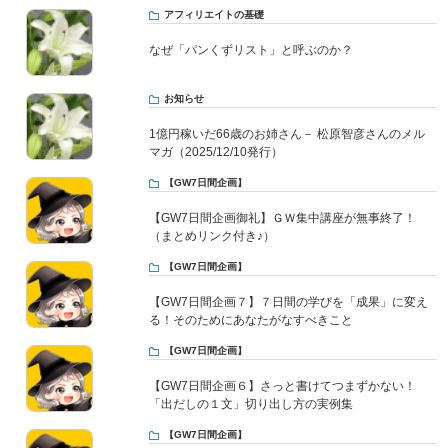
アフィリエイトの基礎
なぜ「パンくずリスト」と呼ぶのか？
お知らせ
1億円稼いだ66歳のお姉さん－ 松原智彦さんのメル
マガ（2025/12/10発行）
【GW7日間企画】
【GW7日間企画御礼】ＧＷ集中講座が無事終了！
（まとめリンク付き♪）
【GW7日間企画】
【GW7日間企画７】７日間の学びを「成果」に変え
る！そのためにあなたがなすべきこと
【GW7日間企画】
【GW7日間企画６】さっと書けてつまずかない！
「出だしの１文」切り出し方の実例集
【GW7日間企画】