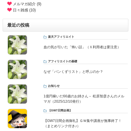
メルマガ紹介 (9)
日々雑感 (10)
最近の投稿
楽天アフィリエイト
血の気が引いた「怖い話」（Ｘ利用者は要注意）
アフィリエイトの基礎
なぜ「パンくずリスト」と呼ぶのか？
お知らせ
1億円稼いだ66歳のお姉さん－ 松原智彦さんのメル
マガ（2025/12/10発行）
【GW7日間企画】
【GW7日間企画御礼】ＧＷ集中講座が無事終了！
（まとめリンク付き♪）