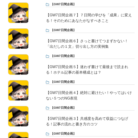
【GW7日間企画】
【GW7日間企画７】７日間の学びを「成果」に変え
る！そのためにあなたがなすべきこと
【GW7日間企画】
【GW7日間企画６】さっと書けてつまずかない！
「出だしの１文」切り出し方の実例集
【GW7日間企画】
【GW7日間企画５】迷わず書けて最後まで読まれ
る！ホテル記事の基本構成とは？
【GW7日間企画】
【GW7日間企画４】絶対に避けたい！やってはいけ
ない５つのNG表現
【GW7日間企画】
【GW7日間企画３】共感度を高めて収益につなげ
る！記事の流れと書き方のコツ
【GW7日間企画】