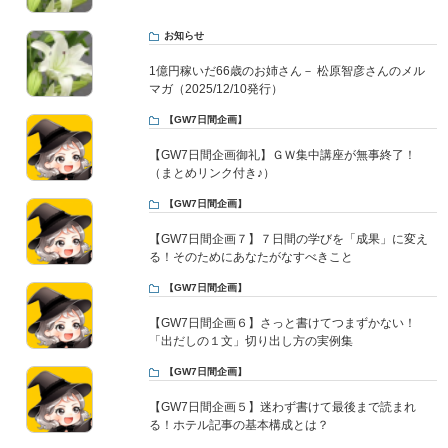
お知らせ
1億円稼いだ66歳のお姉さん－ 松原智彦さんのメル
マガ（2025/12/10発行）
【GW7日間企画】
【GW7日間企画御礼】ＧＷ集中講座が無事終了！
（まとめリンク付き♪）
【GW7日間企画】
【GW7日間企画７】７日間の学びを「成果」に変え
る！そのためにあなたがなすべきこと
【GW7日間企画】
【GW7日間企画６】さっと書けてつまずかない！
「出だしの１文」切り出し方の実例集
【GW7日間企画】
【GW7日間企画５】迷わず書けて最後まで読まれ
る！ホテル記事の基本構成とは？