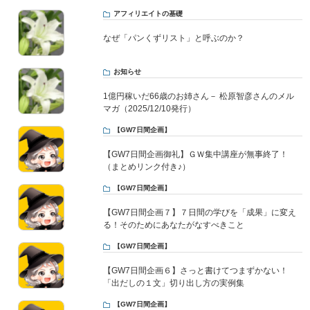
アフィリエイトの基礎
なぜ「パンくずリスト」と呼ぶのか？
お知らせ
1億円稼いだ66歳のお姉さん－ 松原智彦さんのメル
マガ（2025/12/10発行）
【GW7日間企画】
【GW7日間企画御礼】ＧＷ集中講座が無事終了！
（まとめリンク付き♪）
【GW7日間企画】
【GW7日間企画７】７日間の学びを「成果」に変え
る！そのためにあなたがなすべきこと
【GW7日間企画】
【GW7日間企画６】さっと書けてつまずかない！
「出だしの１文」切り出し方の実例集
【GW7日間企画】