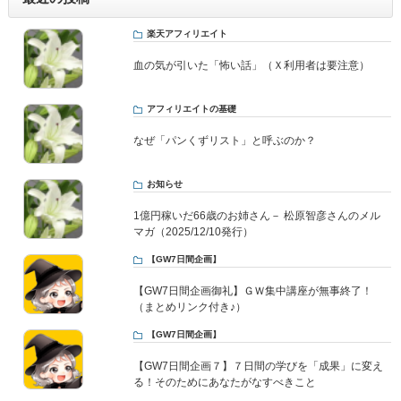
楽天アフィリエイト
血の気が引いた「怖い話」（Ｘ利用者は要注意）
アフィリエイトの基礎
なぜ「パンくずリスト」と呼ぶのか？
お知らせ
1億円稼いだ66歳のお姉さん－ 松原智彦さんのメル
マガ（2025/12/10発行）
【GW7日間企画】
【GW7日間企画御礼】ＧＷ集中講座が無事終了！
（まとめリンク付き♪）
【GW7日間企画】
【GW7日間企画７】７日間の学びを「成果」に変え
る！そのためにあなたがなすべきこと