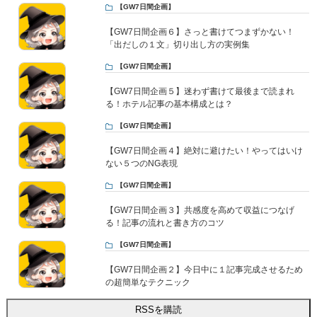
【GW7日間企画】
【GW7日間企画６】さっと書けてつまずかない！
「出だしの１文」切り出し方の実例集
【GW7日間企画】
【GW7日間企画５】迷わず書けて最後まで読まれ
る！ホテル記事の基本構成とは？
【GW7日間企画】
【GW7日間企画４】絶対に避けたい！やってはいけ
ない５つのNG表現
【GW7日間企画】
【GW7日間企画３】共感度を高めて収益につなげ
る！記事の流れと書き方のコツ
【GW7日間企画】
【GW7日間企画２】今日中に１記事完成させるため
の超簡単なテクニック