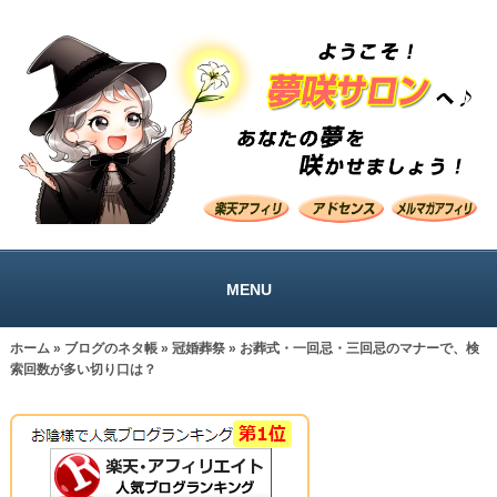
MENU
ホーム
»
ブログのネタ帳
»
冠婚葬祭
» お葬式・一回忌・三回忌のマナーで、検
索回数が多い切り口は？