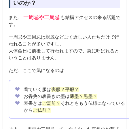
いのか？
一周忌や三周忌
また、
も結構アクセスの来る話題で
す。
一周忌や三周忌は親戚などごく近しい人たちだけで行
われることが多いですし、
大体命日に前後して行われますので、急に呼ばれると
いうことはありません。
ただ、ここで気になるのは
着ていく服は
喪服？平服？
お香典の表書きの墨は
薄墨？黒墨？
表書きは
ご霊前？
それとももう仏様になっている
から
ご仏前？