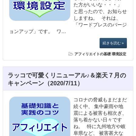
た方がいいな・・・」
と思ったので、お知らせ
しますね。 それは、
「ワードプレスのバージ
ョンアップ」です。 ワ…
続きを読む »
アフィリエイトの基礎
環境設定
ラッコで可愛くリニューアル♪＆楽天７月の
キャンペーン（2020/7/11）
コロナの脅威もまだまだ
続く中、 集中豪雨や地
震による被害も相次ぎ、
落ち着かない日々です
ね。 特に九州地方や岐
阜県など、 被害甚大な