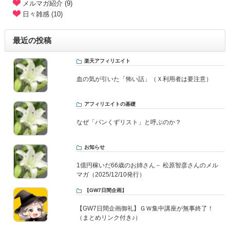
メルマガ紹介 (9)
日々雑感 (10)
最近の投稿
楽天アフィリエイト
血の気が引いた「怖い話」（Ｘ利用者は要注意）
アフィリエイトの基礎
なぜ「パンくずリスト」と呼ぶのか？
お知らせ
1億円稼いだ66歳のお姉さん－ 松原智彦さんのメル
マガ（2025/12/10発行）
【GW7日間企画】
【GW7日間企画御礼】ＧＷ集中講座が無事終了！
（まとめリンク付き♪）