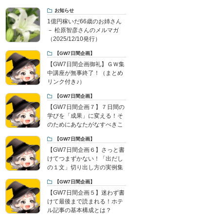
お知らせ
1億円稼いだ66歳のお姉さん
－ 松原智彦さんのメルマガ
（2025/12/10発行）
【GW7日間企画】
【GW7日間企画御礼】ＧＷ集
中講座が無事終了！（まとめ
リンク付き♪）
【GW7日間企画】
【GW7日間企画７】７日間の
学びを「成果」に変える！そ
のためにあなたがなすべきこ
と
【GW7日間企画】
【GW7日間企画６】さっと書
けてつまずかない！「出だし
の１文」切り出し方の実例集
【GW7日間企画】
【GW7日間企画５】迷わず書
けて最後まで読まれる！ホテ
ル記事の基本構成とは？