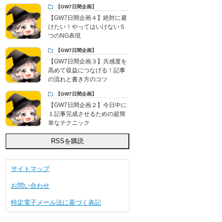
【GW7日間企画】
【GW7日間企画４】絶対に避
けたい！やってはいけない５
つのNG表現
【GW7日間企画】
【GW7日間企画３】共感度を
高めて収益につなげる！記事
の流れと書き方のコツ
【GW7日間企画】
【GW7日間企画２】今日中に
１記事完成させるための超簡
単なテクニック
サイトマップ
お問い合わせ
特定電子メール法に基づく表記