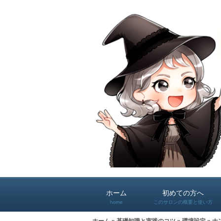
ホーム
初めての方へ
home
このサロンの概要と使い方
ホーム
»
基礎知識と実践のコツ
»
環境設定
» 