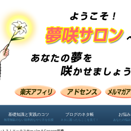
基礎知識と実践のコツ
ブログのネタ帳
お悩み
無理無駄のない効率的なやり方を伝授
ネタに困ったらここを見て！
あなたの悩み
ナント？！エックスサーバー＆Cocoon提携