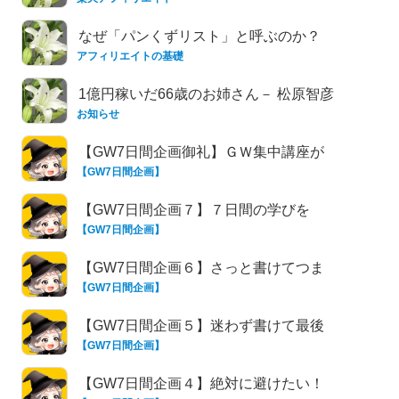
なぜ「パンくずリスト」と呼ぶのか？
アフィリエイトの基礎
1億円稼いだ66歳のお姉さん－ 松原智彦
お知らせ
さんのメルマガ（2025/12/10発行
【GW7日間企画御礼】ＧＷ集中講座が
【GW7日間企画】
無事終了！（まとめリンク付き♪）
【GW7日間企画７】７日間の学びを
【GW7日間企画】
「成果」に変える！そのためにあなたが
なすべきこ
【GW7日間企画６】さっと書けてつま
【GW7日間企画】
ずかない！「出だしの１文」切り出し方
の実例集
【GW7日間企画５】迷わず書けて最後
【GW7日間企画】
まで読まれる！ホテル記事の基本構成と
は？
【GW7日間企画４】絶対に避けたい！