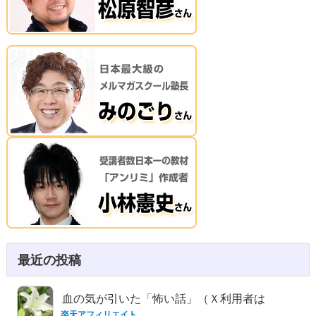
最近の投稿
血の気が引いた「怖い話」（Ｘ利用者は
楽天アフィリエイト
要注意）