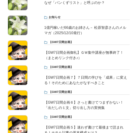
なぜ「パンくずリスト」と呼ぶのか？
お知らせ
1億円稼いだ66歳のお姉さん－ 松原智彦さんのメル
マガ（2025/12/10発行）
【GW7日間企画】
【GW7日間企画御礼】ＧＷ集中講座が無事終了！
（まとめリンク付き♪）
【GW7日間企画】
【GW7日間企画７】７日間の学びを「成果」に変え
る！そのためにあなたがなすべきこと
【GW7日間企画】
【GW7日間企画６】さっと書けてつまずかない！
「出だしの１文」切り出し方の実例集
【GW7日間企画】
【GW7日間企画５】迷わず書けて最後まで読まれ
る！ホテル記事の基本構成とは？